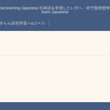
learning Japanese 日本語を学習したい方へ・对于那些想学习日语的
learn Japanese
すらら自宅学習＋αコース