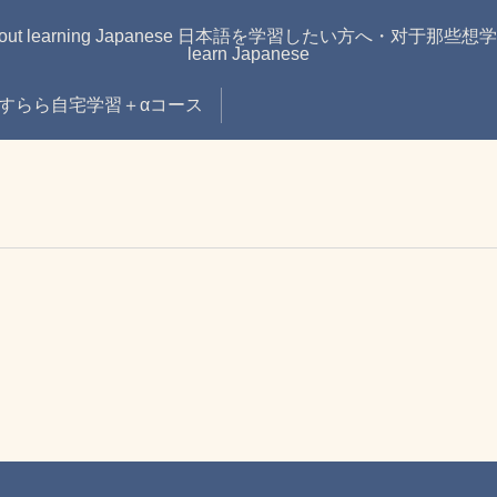
learning Japanese 日本語を学習したい方へ・对于那些想学习日语的
learn Japanese
すらら自宅学習＋αコース