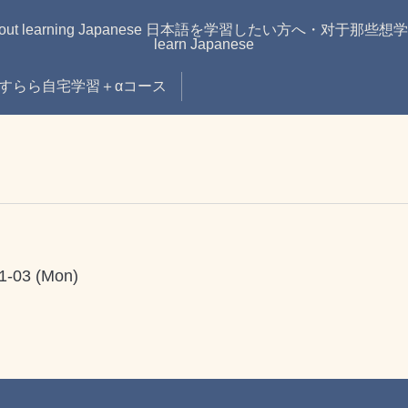
learning Japanese 日本語を学習したい方へ・对于那些想学习日语的
learn Japanese
すらら自宅学習＋αコース
01-03 (Mon)