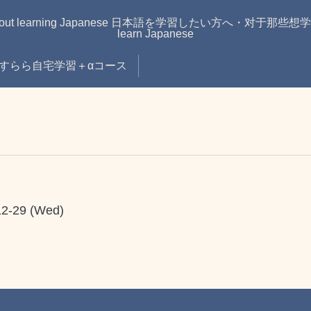
learning Japanese 日本語を学習したい方へ・对于那些想学习日语的
learn Japanese
すらら自宅学習＋αコース
12-29 (Wed)